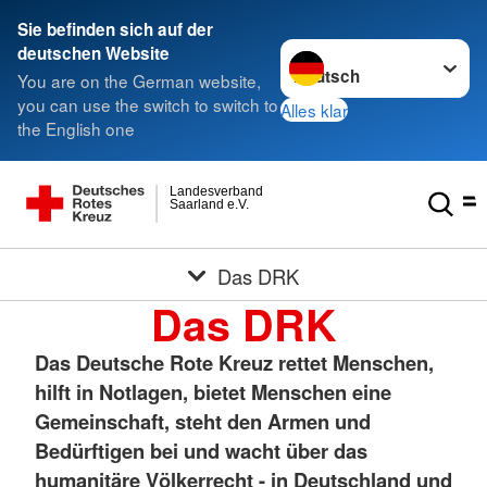
Sie befinden sich auf der
Sprache wechseln zu
deutschen Website
You are on the German website,
you can use the switch to switch to
Alles klar
the English one
Landesverband
Saarland e.V.
Das DRK
Das DRK
Das Deutsche Rote Kreuz rettet Menschen,
hilft in Notlagen, bietet Menschen eine
Gemeinschaft, steht den Armen und
Bedürftigen bei und wacht über das
humanitäre Völkerrecht - in Deutschland und