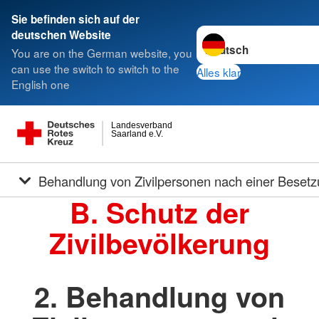
Sie befinden sich auf der
Sprache wechseln zu
deutschen Website
You are on the German website, you
can use the switch to switch to the
Alles klar
English one
Landesverband
Saarland e.V.
Behandlung von Zivilpersonen nach einer Beset
B. Schutz der
Zivilbevölkerung
2. Behandlung von