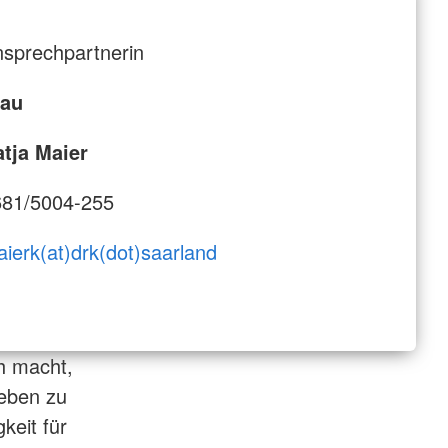
sprechpartnerin
rau
tja Maier
681/5004-255
ierk(at)drk(dot)saarland
h macht,
eben zu
gkeit für