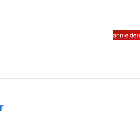
anmelden
r