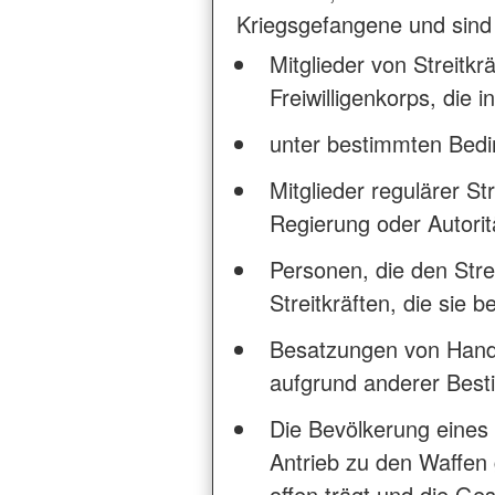
Kriegsgefangene und sind
Mitglieder von Streitkr
Freiwilligenkorps, die i
unter bestimmten Bedi
Mitglieder regulärer S
Regierung oder Autori
Personen, die den Strei
Streitkräften, die sie b
Besatzungen von Handel
aufgrund anderer Bes
Die Bevölkerung eines
Antrieb zu den Waffen 
offen trägt und die Ge