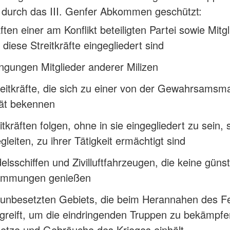
 durch das III. Genfer Abkommen geschützt:
äften einer am Konflikt beteiligten Partei sowie Mitg
n diese Streitkräfte eingegliedert sind
ngungen Mitglieder anderer Milizen
treitkräfte, die sich zu einer von der Gewahrsamsm
tät bekennen
tkräften folgen, ohne in sie eingegliedert zu sein,
egleiten, zu ihrer Tätigkeit ermächtigt sind
sschiffen und Zivilluftfahrzeugen, die keine güns
timmungen genießen
 unbesetzten Gebiets, die beim Herannahen des F
greift, um die eindringenden Truppen zu bekämpfen
setze und Gebräuche des Krieges einhält