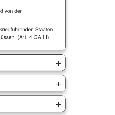
nd von der
tkriegführenden Staaten
ssen. (Art. 4 GA III)