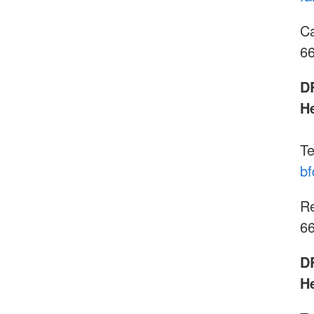
Ca
66
DR
He
Te
bf
Re
66
D
H