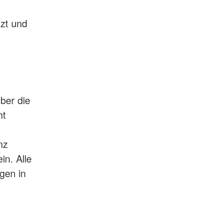
zt und
über die
ht
nz
n. Alle
gen in