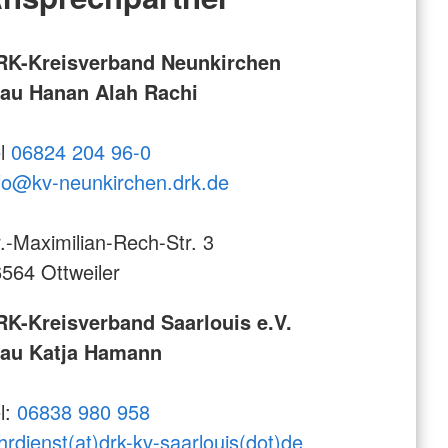
RK-Kreisverband Neunkirchen
rau Hanan Alah Rachi
l
06824 204 96-0
fo@kv-neunkirchen.drk.de
.-Maximilian-Rech-Str. 3
564 Ottweiler
RK-Kreisverband Saarlouis e.V.
rau Katja Hamann
l:
06838 980 958
hrdienst(at)drk-kv-saarlouis(dot)de