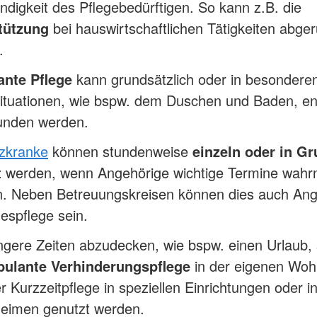
ndigkeit des Pflegebedürftigen. So kann z.B. die
tützung
bei hauswirtschaftlichen Tätigkeiten abge
.
nte Pflege
kann grundsätzlich oder in besondere
situationen, wie bspw. dem Duschen und Baden, en
unden werden.
zkranke
können stundenweise
einzeln oder in G
t
werden, wenn Angehörige wichtige Termine wah
. Neben Betreuungskreisen können dies auch An
espflege sein.
ngere Zeiten abzudecken, wie bspw. einen Urlaub,
ulante Verhinderungspflege
in der eigenen Wo
r Kurzzeitpflege in speziellen Einrichtungen oder i
heimen genutzt werden.