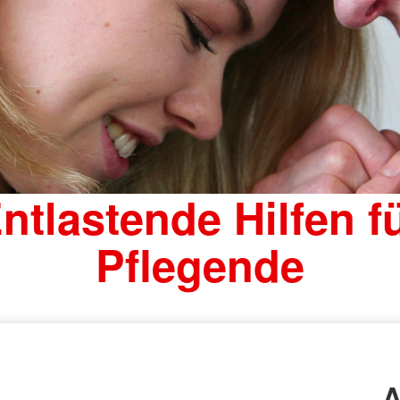
ntlastende Hilfen f
Pflegende
A