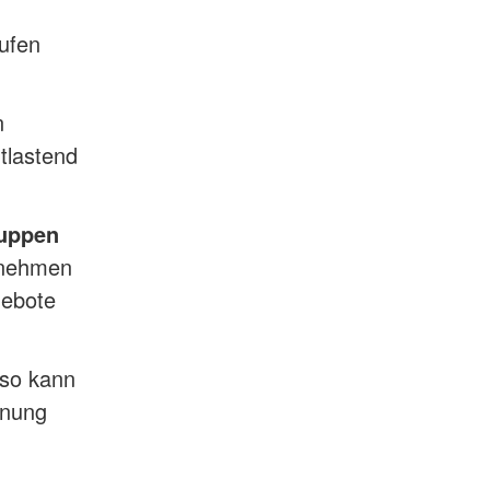
rufen
n
tlastend
ruppen
rnehmen
gebote
 so kann
hnung
n