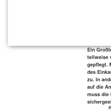
Ein Großte
teilweise
gepflegt.
des Einka
zu. In an
auf die A
muss die 
sicherges
P