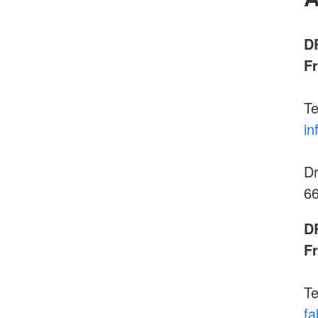
D
F
Te
in
Dr
66
D
F
Te
fa