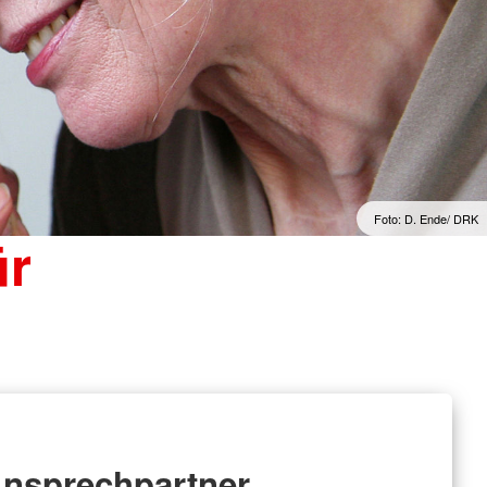
Foto: D. Ende/ DRK
ür
nsprechpartner