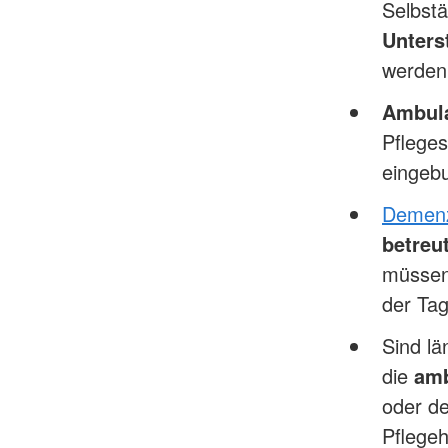
Selbstä
Unters
werden
Ambula
Pflege
eingeb
Demen
betreu
müssen
der Tag
Sind lä
die
amb
oder de
Pflege