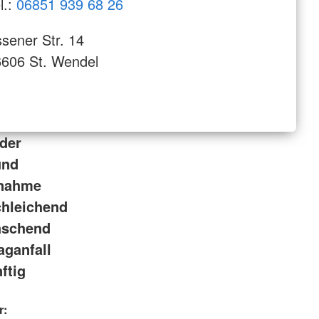
l.:
06851 939 68 26
sener Str. 14
606 St. Wendel
oder
und
rnahme
chleichend
raschend
aganfall
ftig
r: