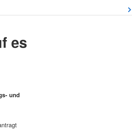
f es
gs- und
antragt