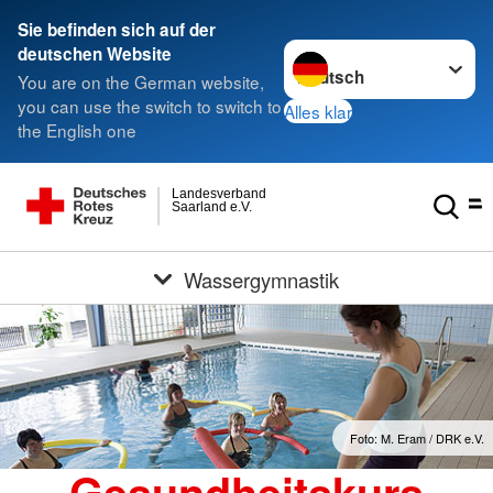
Sie befinden sich auf der
Sprache wechseln zu
deutschen Website
You are on the German website,
you can use the switch to switch to
Alles klar
the English one
Landesverband
Saarland e.V.
Wassergymnastik
Foto: M. Eram / DRK e.V.
Gesundheitskurs