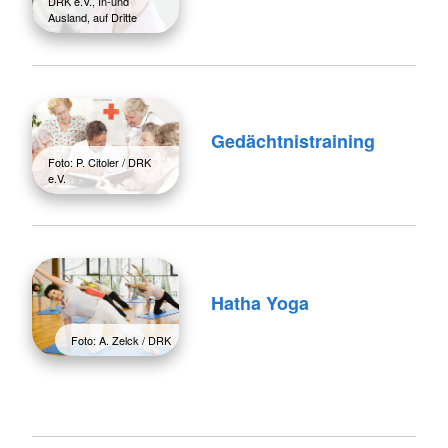
DRK e.V., In-und
Ausland, auf Dritte
Gedächtnistraining
Foto: P. Citoler / DRK
e.V.
Hatha Yoga
Foto: A. Zelck / DRK