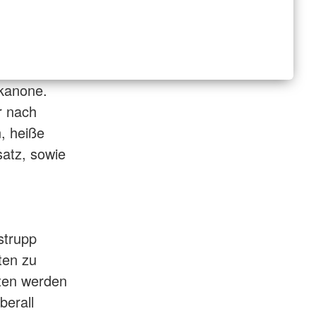
kanone.
r nach
, heiße
satz, sowie
strupp
ten zu
ten werden
berall