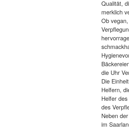
Qualität, d
merklich v
Ob vegan, 
Verpflegun
hervorrage
schmackhaf
Hygienevor
Bäckereien
die Uhr Ve
Die Einhei
Helfern, di
Helfer des
des Verpfl
Neben der
im Saarlan