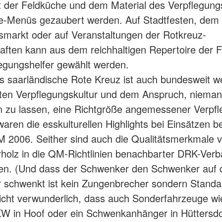
 der Feldküche und dem Material des Verpflegung
e-Menüs gezaubert werden. Auf Stadtfesten, dem
markt oder auf Veranstaltungen der Rotkreuz-
ften kann aus dem reichhaltigen Repertoire der 
legungshelfer gewählt werden.
 saarländische Rote Kreuz ist auch bundesweit w
ten Verpflegungskultur und dem Anspruch, niema
 zu lassen, eine Richtgröße angemessener Verpfl
aren die esskulturellen Highlights bei Einsätzen be
 2006. Seither sind auch die Qualitätsmerkmale 
olz in die QM-Richtlinien benachbarter DRK-Ver
en. (Und dass der Schwenker den Schwenker auf
schwenkt ist kein Zungenbrecher sondern Standa
nicht verwunderlich, dass auch Sonderfahrzeuge wi
 in Hoof oder ein Schwenkanhänger in Hüttersdo