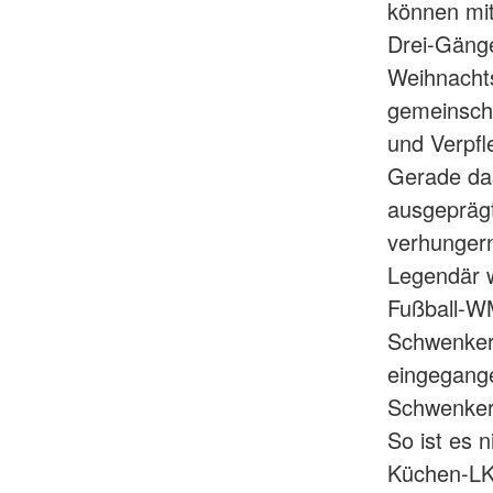
können mit
Drei-Gäng
Weihnachts
gemeinscha
und Verpf
Gerade das
ausgepräg
verhungern
Legendär w
Fußball-WM
Schwenkerh
eingegang
Schwenker 
So ist es 
Küchen-LKW