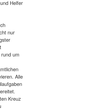
 und Helfer
rch
cht nur
gster
t
e rund um
mtlichen
ieren. Alle
ilaufgaben
reitet.
ten Kreuz
u