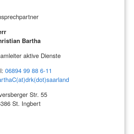
sprechpartner
err
ristian Bartha
amleiter aktive Dienste
l:
06894 99 88 6-11
rthaC(at)drk(dot)saarland
versberger Str. 55
386 St. Ingbert