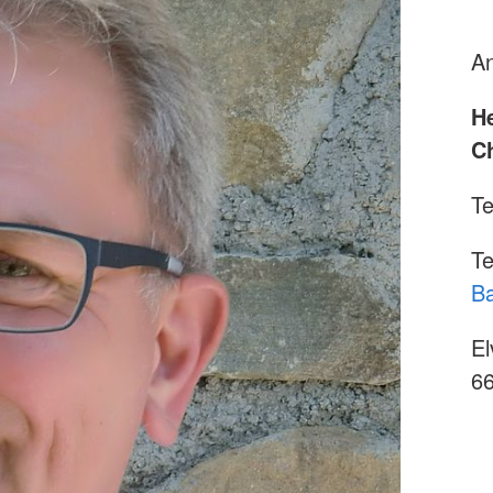
An
H
Ch
Te
Te
Ba
El
66