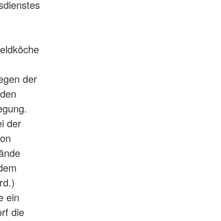
sdienstes
Feldköche
egen der
nden
egung.
i der
von
bände
 dem
rd.)
e ein
rf die