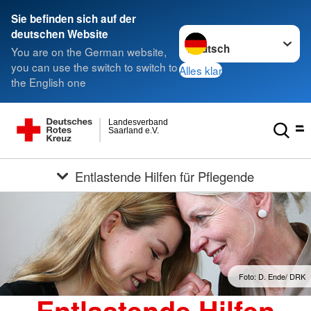
Sie befinden sich auf der
Sprache wechseln zu
deutschen Website
You are on the German website,
you can use the switch to switch to
Alles klar
the English one
Landesverband
Saarland e.V.
Entlastende Hilfen für Pflegende
Foto: D. Ende/ DRK
Entlastende Hilfen