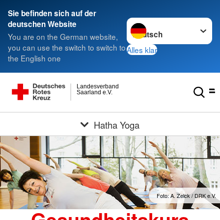
Sie befinden sich auf der
Sprache wechseln zu
deutschen Website
You are on the German website,
you can use the switch to switch to
Alles klar
the English one
Landesverband
Saarland e.V.
Hatha Yoga
Foto: A. Zelck / DRK e.V.
Gesundheitskurs